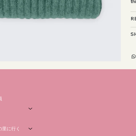
th
R
S
員
の里に行く