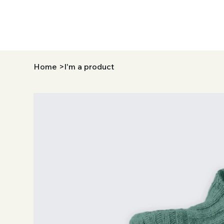
Home
>
I'm a product