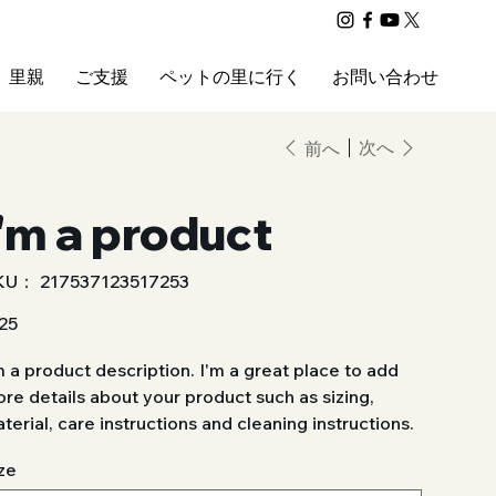
里親
ご支援
ペットの里に行く
お問い合わせ
次へ
前へ
I'm a product
KU：
SKU：
217537123517253
217537123517253
25
m a product description. I'm a great place to add
re details about your product such as sizing,
terial, care instructions and cleaning instructions.
ze