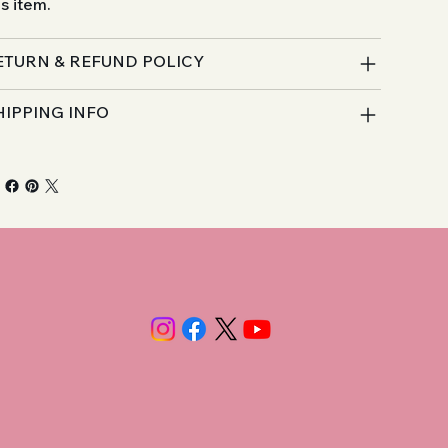
is item.
ETURN & REFUND POLICY
HIPPING INFO