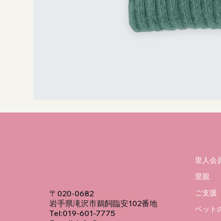
里人会
里親
ご支援
〒020-0682
岩手県滝沢市鵜飼臨安102番地
ペット
Tel:019-601-7775