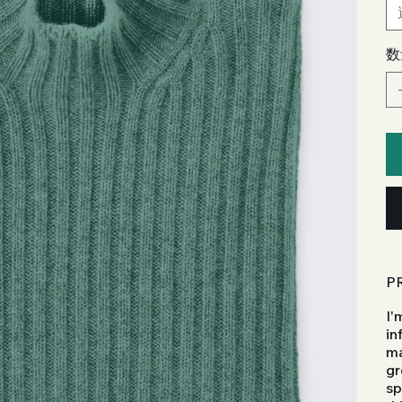
数
P
I'
in
ma
gr
sp