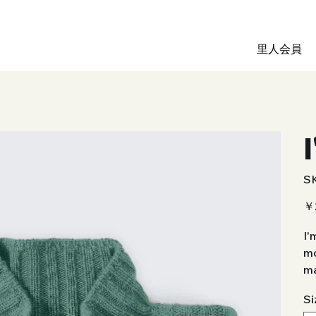
里人会員
S
価
￥
格
I'
mo
ma
Si