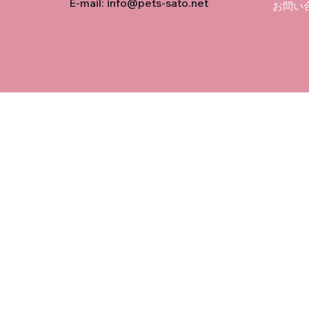
E-mail:
info@pets-sato.net
お問い