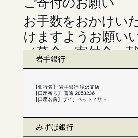
ご寄付のお願い
お手数をおかけい
けますようお願い
（募金・寄付金・
岩手銀行
外となっておりま
【銀行名】 岩手銀行 滝沢支店
【口座番号】 普通 2053236
【口座名義】ザイ）ペットノサト
みずほ銀行