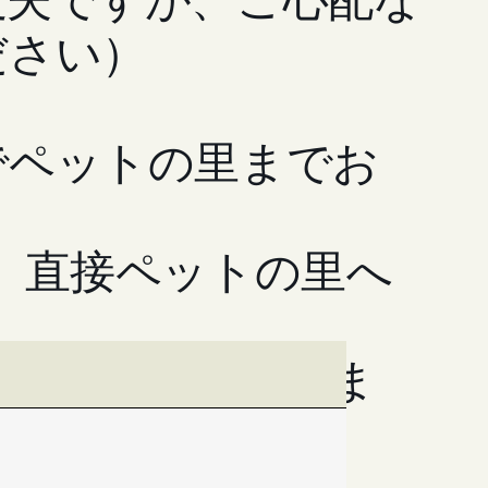
ださい）
でペットの里までお
、直接ペットの里へ
願いをしておりま