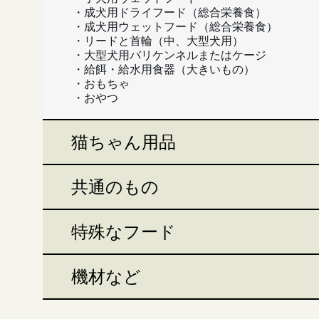
＊必要リストで特
・成犬用ドライフード（総合栄養食）
＊送り先 〒020
・成犬用ウェットフード（総合栄養食）
・リードと首輪（中、大型犬用）
・大型犬用バリケンネルまたはケージ
ペットの里（☎019-6
・給餌・給水用食器（大きいもの）
・おもちゃ
（2）
Amazonの
・おやつ
どうぞよろしくお願
猫ちゃん用品
共通のもの
特殊なフード
機材など