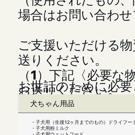
場合はお問い合わせ
ご支援いただける物
送りください。
（1）下記〈必要な
お世話のために必要
お送りください。
＊恐れ入りますが
犬ちゃん用品
す。
・子犬用（生後12ヶ月までのもの）ドライフー
・子犬用粉ミルク
・子犬用ウェットフード