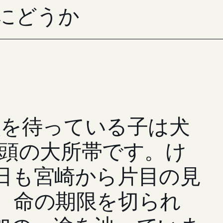
にどうか
族を待っている子は犬
0頭の大所帯です。け
日も宮崎から片目の見
、命の期限を切られ