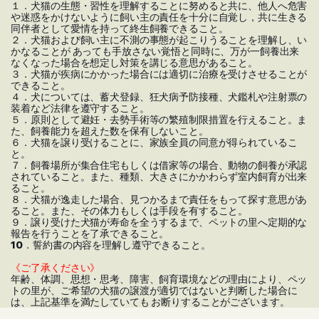
１．犬猫の生態・習性を理解することに努めると共に、他人へ危害
や迷惑をかけないように飼い主の責任を十分に自覚し，共に生きる
同伴者として愛情を持って終生飼養できること。
２．犬猫および飼い主に不測の事態が起こりうることを理解し、い
かなることが あっても手放さない覚悟と同時に、万が一飼養出来
なくなった場合を想定し対策を講じる意思があること。
３．犬猫が疾病にかかった場合には適切に治療を受けさせることが
できること。
４．犬については、蓄犬登録、狂犬病予防接種、犬鑑札や注射票の
装着など法律を遵守すること。
５．原則として避妊・去勢手術等の繁殖制限措置を行えること。ま
た、飼養能力を超えた数を保有しないこと。
６．犬猫を譲り受けることに、家族全員の同意が得られているこ
と。
７．飼養場所が集合住宅もしくは借家等の場合、動物の飼養が承認
されていること。また、種類、大きさにかかわらず室内飼育が出来
ること。
８．犬猫が逸走した場合、見つかるまで責任をもって探す意思があ
ること。また、その体力もしくは手段を有すること。
９．譲り受けた犬猫が寿命を全うするまで、ペットの里へ定期的な
報告を行うことを了承できること。
10．誓約書の内容を理解し遵守できること。
《ご了承ください》
年齢、体調、思想・思考、障害、飼育環境などの理由により、ペッ
トの里が、ご希望の犬猫の譲渡が適切ではないと判断した場合に
は、上記基準を満たしていても お断りすることがございます。