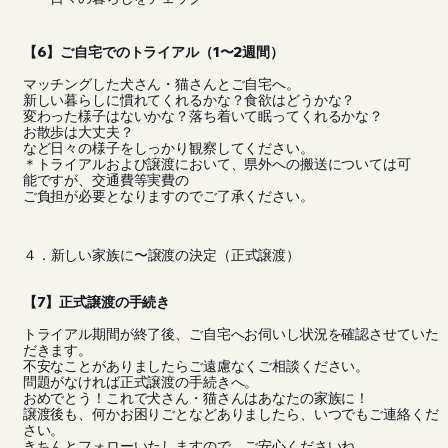
【6】ご自宅でのトライアル（1〜2週間）
マッチングした犬さん・猫さんとご自宅へ。
新しい暮らしに慣れてくれるかな？食欲はどうかな？
変わった様子はないかな？落ち着いて眠ってくれるかな？
お散歩は大丈夫？
など日々の様子をしっかり観察してください。
＊トライアルおよび譲渡において、県外への搬送については可
能ですが、交通費等実費の
ご負担が必要となりますのでご了承ください。
４．新しい家族に〜譲渡の決定（正式譲渡）
【7】正式譲渡の手続き
トライアル期間が終了後、ご自宅へお伺いし状況を確認させていた
だきます。
不安なことがありましたらご遠慮なくご相談ください。
問題がなければ正式譲渡の手続きへ。
おめでとう！これで犬さん・猫さんはあなたの家族に！
譲渡後も、何かお困りごとなどありましたら、いつでもご連絡くだ
さい。
きちんとフォローいたしますので、ご安心くださいね。