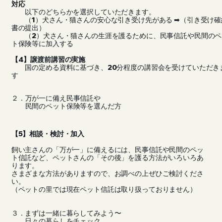
対応
以下のどちらかを選択していただきます。
（1）犬さん・猫さんの安心な引き受け先がある ➡（引き受け確
書の提出）
（2）犬さん・猫さんの生涯を護るために、民事信託や民間のペ
ト保険等に加入する
【4】譲渡前講習の実施
国の定める資料に基づき、20分程度の講習会を受けていただき
す
２．万が一に備え民事信託や
民間のペット保険等を選んだ方
【5】相談・検討・加入
飼い主さんの「万が一」に備えるには、民事信託や民間のペッ
ト信託など、ペットさんの「その後」を護る方法がいろいろあ
ります。
さまざまな方法がありますので、お調べの上ぜひご検討くださ
い。
（ペットの里では現在ペット信託は取り扱っておりません）
３．まずは一緒に暮らしてみよう〜
日々の暮らしをチェック