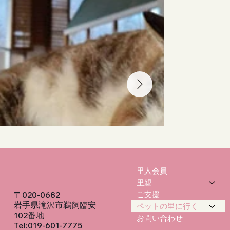
里人会員
里親
〒020-0682
ご支援
岩手県滝沢市鵜飼臨安
ペットの里に行く
102番地
お問い合わせ
Tel:019-601-7775