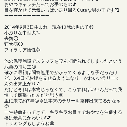
おやつキャッチだってお手のもの🎵
目を輝かせて元気いっぱい走り回るCuteな男の子です🥰
ーーーーーーーーーー
2014年9月3日生まれ 現在10歳の男の子😍
小ぶりな中型犬🐾
去勢⭕️
狂犬病⭕️
フィラリア陰性👍
他の保護施設でスタッフを咬んで断られてしまったという
武勇の持ち主😆
確かに最初は問答無用でかかってくるような子だったけ
ど、3,4日でお腹を見せるようになり、かわいいラリーく
んの出来上がり🎵
だけどそれは本物じゃなくて、こうすればいいんだって我
慢して頑張ったんだと思う😢
里に来て約7年😌今は本来のラリーを発揮出来てるかなぁ
😌
一生懸命走ってきて、キラキラお目々でおやつを催促する
姿は最高にかわいい❗💕
トリミングもしようね😅