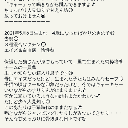
「キャー」って鳴きながら跳んできますよ🎵
ちょっぴり人見知りで甘えん坊😉
放っておけません🥰
ーーーーーーーーーー
2021年5月6日生まれ 4歳になったばかりの男の子😍
去勢⭕️
３種混合ワクチン⭕️
エイズ＆白血病 陰性👍
保護した猫さんが身ごもっていて、里で生まれた純粋培養
チームの一員😆
里しか知らない箱入り息子です😍
母はエイズだったけど、生まれた子たちはみんなセーフ💨
子猫の頃はクールな印象だったけど、今ではキャーキャー
いいながらのすりりんが止まりません🎵
何かに驚いているようなお顔もまたかわいい💕
だけど少々人見知り😥
このあたりは子猫時代のままだなぁ🤔
鳴きながらジャンピングしたりしがみついてきたり・・・
そんな甘えっぷりに骨抜きな日々です🤣