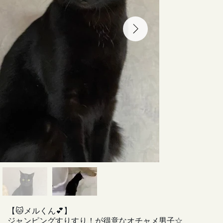
【🐱メルくん💕】
ジャンピングすりすり！が得意なオチャメ男子☆