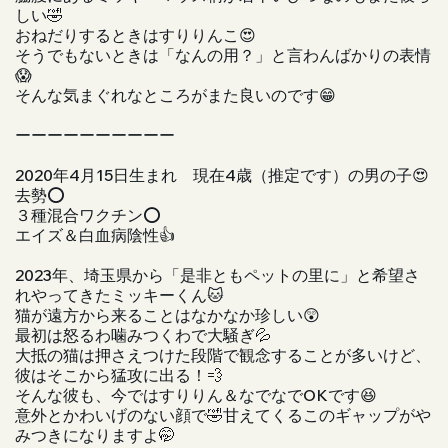
しい🤣
おねだりするときはすりりんこ😍
そうでもないときは「なんの用？」と言わんばかりの表情
😱
そんな気まぐれなところがまた良いのです😁
ーーーーーーーーーー
2020年4月15日生まれ 現在4歳（推定です）の男の子😍
去勢⭕️
３種混合ワクチン⭕️
エイズ＆白血病陰性👍
2023年、埼玉県から「是非ともペットの里に」と希望さ
れやってきたミッキーくん🐱
猫が遠方から来ることはなかなか珍しい😲
最初は怒るわ噛みつくわで大騒ぎ💦
大抵の猫は押さえつけた段階で観念することが多いけど、
彼はそこから猛攻に出る！💨
そんな彼も、今ではすりりん＆なでなでOKです😆
意外とかわいげのない顔で🤣甘えてくるこのギャップがや
みつきになりますよ🤭