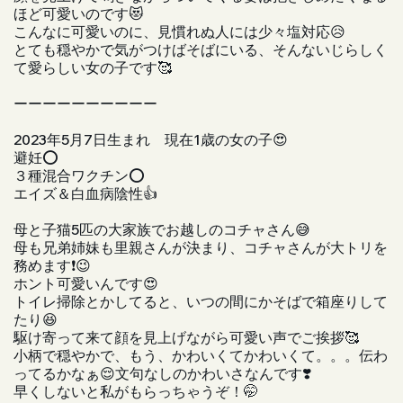
ほど可愛いのです😻
こんなに可愛いのに、見慣れぬ人には少々塩対応😥
とても穏やかで気がつけばそばにいる、そんないじらしく
て愛らしい女の子です🥰
ーーーーーーーーーー
2023年5月7日生まれ 現在1歳の女の子😍
避妊⭕️
３種混合ワクチン⭕️
エイズ＆白血病陰性👍
母と子猫5匹の大家族でお越しのコチャさん😅
母も兄弟姉妹も里親さんが決まり、コチャさんが大トリを
務めます❗️😉
ホント可愛いんです😍
トイレ掃除とかしてると、いつの間にかそばで箱座りして
たり😆
駆け寄って来て顔を見上げながら可愛い声でご挨拶🥰
小柄で穏やかで、もう、かわいくてかわいくて。。。伝わ
ってるかなぁ😌文句なしのかわいさなんです❣️
早くしないと私がもらっちゃうぞ！🤭