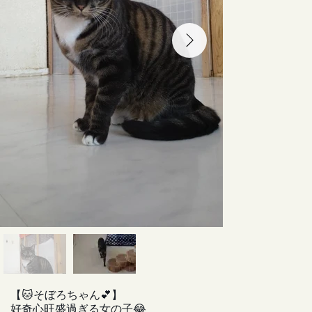
【🐱そぼろちゃん💕】
好奇心旺盛過ぎる女の子😂