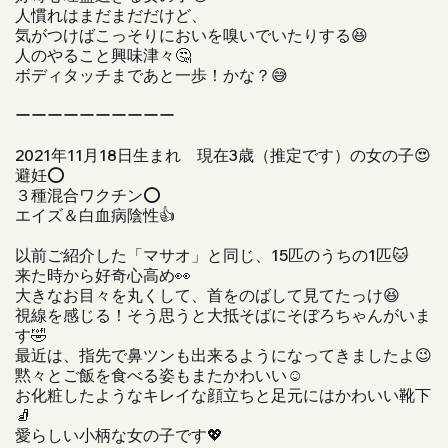
人慣れはまだまだだけど、
気がつけばこっそりにおいを嗅いでいたりする😆
人のやること興味津々🤔
ボディタッチまであと一歩！かな？😅
ーーーーーーーーーー
2021年11月18日生まれ 現在3歳（推定です）の女の子😍
避妊⭕️
３種混合ワクチン⭕️
エイズ＆白血病陰性👍
以前ご紹介した「マサオ」と同じ、15匹のうちの1匹🐱
来た時から好奇心高め👀
大きなお目々を丸くして、首をのばして見てたっけ😆
視線を感じる！そう思うと大抵そばにそぼろちゃんがいま
す🤣
最近は、指先で鼻ツンも出来るようになってきましたよ😉
黙々とご飯を食べる姿もまたかわいい☺️
お化粧したようなキレイな顔立ちと足元にはかわいい靴下
🧦
愛らしい小柄な女の子です💖