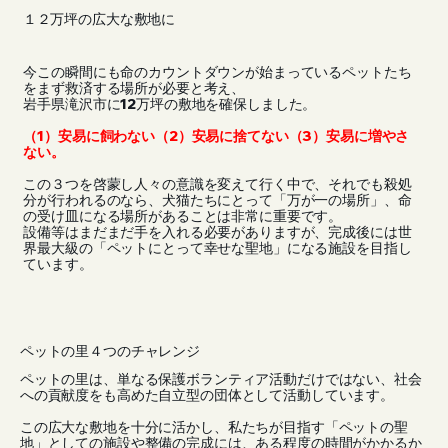
​１２万坪の広大な敷地に
今この瞬間にも命のカウントダウンが始まっているペットたち
をまず救済する場所が必要と考え、
岩手県滝沢市に12万坪の敷地を確保しました。
（1）安易に飼わない（2）安易に捨てない（3）安易に増やさ
ない。
この３つを啓蒙し人々の意識を変えて行く中で、それでも殺処
分が行われるのなら、犬猫たちにとって「万が一の場所」、命
の受け皿になる場所があることは非常に重要です。
設備等はまだまだ手を入れる必要がありますが、完成後には世
界最大級の「ペットにとって幸せな聖地」になる施設を目指し
ています。
ペットの里４つのチャレンジ
ペットの里は、単なる保護ボランティア活動だけではない、社会
への貢献度をも高めた自立型の団体として活動しています。
この広大な敷地を十分に活かし、私たちが目指す「ペットの聖
地」としての施設や整備の完成には、ある程度の時間がかかるか